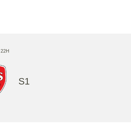
 22H
S1