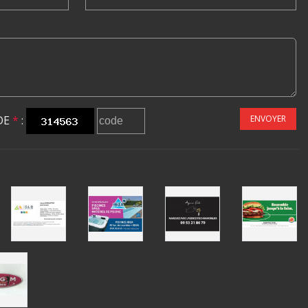
DE
*
:
ENVOYER