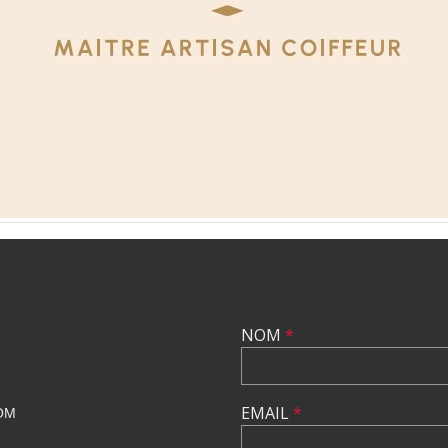
NOM
*
EMAIL
*
OM